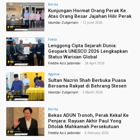
Berita
Kunjungan Hormat Orang Perak Ke
Atas Orang Besar Jajahan Hilir Perak
Iskandar Zulqarnain
-
12 June 2026
Fakta
Lenggong Cipta Sejarah Dunia:
Geopark UNESCO 2026 Lengkapkan
Status Warisan Global
Freddie Aziz Jasbindar
-
28 April 2026
Agama
Sultan Nazrin Shah Berbuka Puasa
Bersama Rakyat di Behrang Stesen
Iskandar Zulqarnain
-
3 March 2026
Berita
Bekas ADUN Tronoh, Perak Kekal Ke
Penjara: Rayuan Akhir Paul Yong
Ditolak Mahkamah Persekutuan
Freddie Aziz Jasbindar
-
6 February 2026