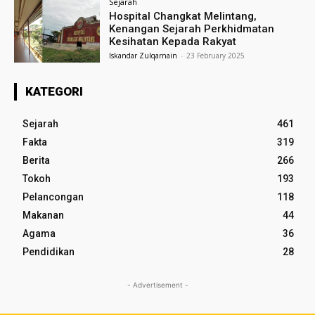
Sejarah
Hospital Changkat Melintang,
Kenangan Sejarah Perkhidmatan
Kesihatan Kepada Rakyat
Iskandar Zulqarnain
-
23 February 2025
KATEGORI
Sejarah
461
Fakta
319
Berita
266
Tokoh
193
Pelancongan
118
Makanan
44
Agama
36
Pendidikan
28
- Advertisement -