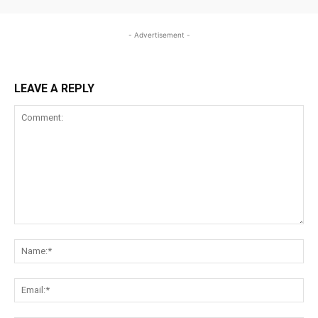
- Advertisement -
LEAVE A REPLY
Comment:
Na
Ema