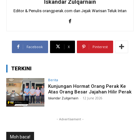
Iskandar Zulqarnain
Editor & Penulis orangperak.com dan Jejak Warisan Teluk Intan
Facebook
X
Pinterest
TERKINI
Berita
Kunjungan Hormat Orang Perak Ke
Atas Orang Besar Jajahan Hilir Perak
Iskandar Zulqarnain
-
12 June 2026
- Advertisement -
Moh baca!