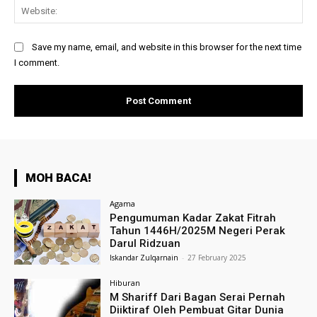
Web
Save my name, email, and website in this browser for the next time
I comment.
MOH BACA!
Agama
Pengumuman Kadar Zakat Fitrah
Tahun 1446H/2025M Negeri Perak
Darul Ridzuan
Iskandar Zulqarnain
-
27 February 2025
Hiburan
M Shariff Dari Bagan Serai Pernah
Diiktiraf Oleh Pembuat Gitar Dunia