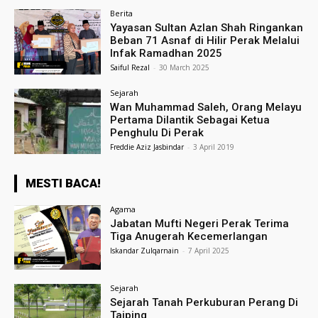
Berita
Yayasan Sultan Azlan Shah Ringankan
Beban 71 Asnaf di Hilir Perak Melalui
Infak Ramadhan 2025
Saiful Rezal
-
30 March 2025
Sejarah
Wan Muhammad Saleh, Orang Melayu
Pertama Dilantik Sebagai Ketua
Penghulu Di Perak
Freddie Aziz Jasbindar
-
3 April 2019
MESTI BACA!
Agama
Jabatan Mufti Negeri Perak Terima
Tiga Anugerah Kecemerlangan
Iskandar Zulqarnain
-
7 April 2025
Sejarah
Sejarah Tanah Perkuburan Perang Di
Taiping