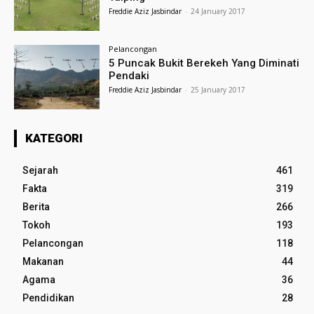
Freddie Aziz Jasbindar
-
24 January 2017
Pelancongan
5 Puncak Bukit Berekeh Yang Diminati
Pendaki
Freddie Aziz Jasbindar
-
25 January 2017
KATEGORI
Sejarah
461
Fakta
319
Berita
266
Tokoh
193
Pelancongan
118
Makanan
44
Agama
36
Pendidikan
28