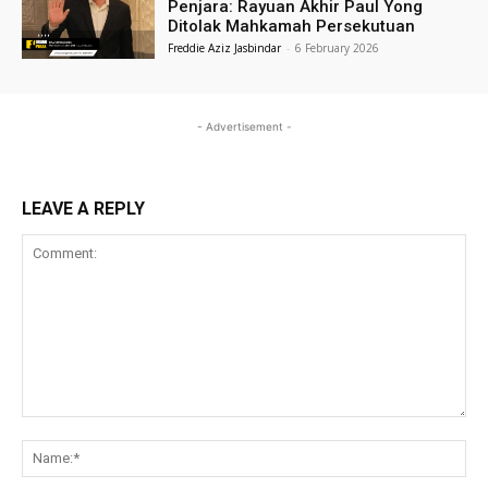
Penjara: Rayuan Akhir Paul Yong
Ditolak Mahkamah Persekutuan
Freddie Aziz Jasbindar
-
6 February 2026
- Advertisement -
LEAVE A REPLY
Comment:
Na