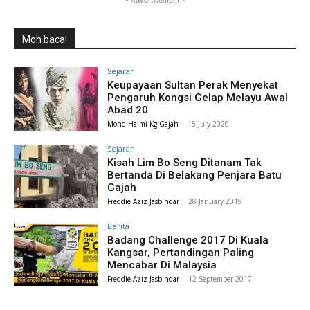
- Advertisement -
Moh baca!
Sejarah
Keupayaan Sultan Perak Menyekat
Pengaruh Kongsi Gelap Melayu Awal
Abad 20
Mohd Halmi Kg Gajah
-
15 July 2020
Sejarah
Kisah Lim Bo Seng Ditanam Tak
Bertanda Di Belakang Penjara Batu
Gajah
Freddie Aziz Jasbindar
-
28 January 2019
Berita
Badang Challenge 2017 Di Kuala
Kangsar, Pertandingan Paling
Mencabar Di Malaysia
Freddie Aziz Jasbindar
-
12 September 2017