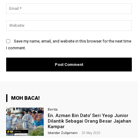
Ema
Web
Save my name, email, and website in this browser for the next time
I comment.
MOH BACA!
Berita
En. Azman Bin Dato’ Seri Yeop Junior
Dilantik Sebagai Orang Besar Jajahan
Kampar
Iskandar Zulqarnain
-
20 May 2025