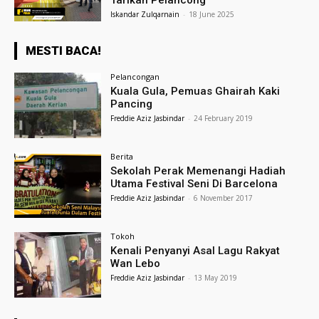
Tarikan Pelancong
Iskandar Zulqarnain
-
18 June 2025
MESTI BACA!
Pelancongan
Kuala Gula, Pemuas Ghairah Kaki
Pancing
Freddie Aziz Jasbindar
-
24 February 2019
Berita
Sekolah Perak Memenangi Hadiah
Utama Festival Seni Di Barcelona
Freddie Aziz Jasbindar
-
6 November 2017
Tokoh
Kenali Penyanyi Asal Lagu Rakyat
Wan Lebo
Freddie Aziz Jasbindar
-
13 May 2019