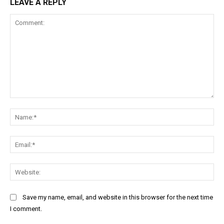
LEAVE A REPLY
Comment:
Na
Ema
Web
Save my name, email, and website in this browser for the next time
I comment.