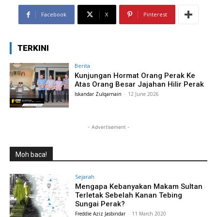
Facebook
X
Pinterest
TERKINI
Berita
Kunjungan Hormat Orang Perak Ke
Atas Orang Besar Jajahan Hilir Perak
Iskandar Zulqarnain
-
12 June 2026
- Advertisement -
Moh baca!
Sejarah
Mengapa Kebanyakan Makam Sultan
Terletak Sebelah Kanan Tebing
Sungai Perak?
Freddie Aziz Jasbindar
-
11 March 2020