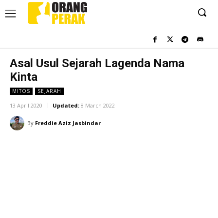
Asal Usul Sejarah Lagenda Nama
Kinta
MITOS
SEJARAH
13 April 2020
Updated:
8 March 2022
By
Freddie Aziz Jasbindar