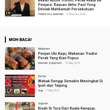
Bekas ADUN Tronoh, Perak Kekal Ke
Penjara: Rayuan Akhir Paul Yong
Ditolak Mahkamah Persekutuan
Freddie Aziz Jasbindar
-
6 February 2026
MOH BACA!
Makanan
Penjan Ubi Kayu, Makanan Tradisi
Perak Yang Kian Pupus
Iskandar Zulqarnain
-
10 May 2019
Berita
Wabak Denggi Semakin Meningkat Di
Ipoh dan Taiping
하늘
-
7 May 2017
Sejarah
Kisah Si Tora Dari Kuala Kangsar,