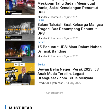
Meskipun Tahu Sudah Meninggal
Dunia, Saksi Kemalangan Penuntut
UPSI
Iskandar Zulqarnain
-
9 June 2025
Fakta
Salam Takziah Buat Keluarga Mangsa
Tragedi Bas Penumpang Penuntut
UPSI
Iskandar Zulqarnain
-
9 June 2025
Berita
15 Penuntut UPSI Maut Dalam Nahas
Di Tasik Banding
Iskandar Zulqarnain
-
9 June 2025
Berita
Dewan Belia Negeri Perak 2025: 63
Anak Muda Terpilih, Legasi
OrangPerak.com Terus Menyala
Freddie Aziz Jasbindar
-
14 May 2025
- Advertisement -
MUST READ