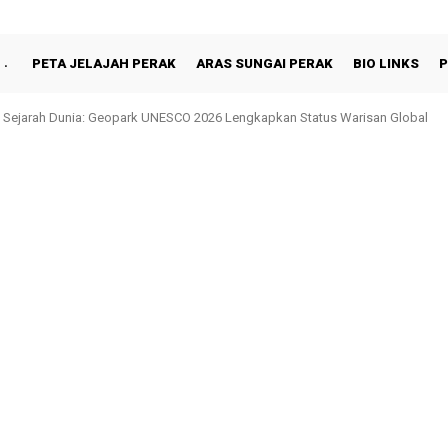
PETA JELAJAH PERAK
ARAS SUNGAI PERAK
BIO LINKS
P
hah Berbuka Puasa Bersama Rakyat di Behrang Stesen