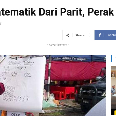
ematik Dari Parit, Perak
21
Faceb
Share
- Advertisement -