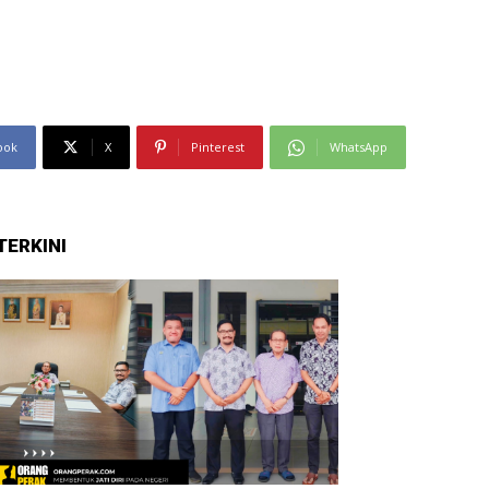
ook
X
Pinterest
WhatsApp
TERKINI