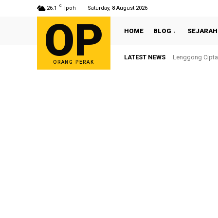
C
26.1
Ipoh
Saturday, 8 August 2026
OP
HOME
BLOG
SEJARAH
LATEST NEWS
Sultan Nazrin S
ORANG PERAK