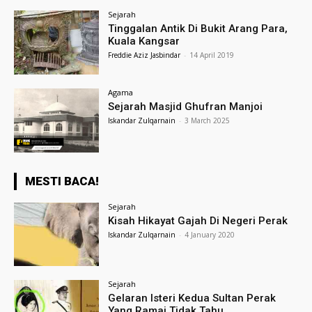
Sejarah
Tinggalan Antik Di Bukit Arang Para,
Kuala Kangsar
Freddie Aziz Jasbindar
-
14 April 2019
Agama
Sejarah Masjid Ghufran Manjoi
Iskandar Zulqarnain
-
3 March 2025
MESTI BACA!
Sejarah
Kisah Hikayat Gajah Di Negeri Perak
Iskandar Zulqarnain
-
4 January 2020
Sejarah
Gelaran Isteri Kedua Sultan Perak
Yang Ramai Tidak Tahu