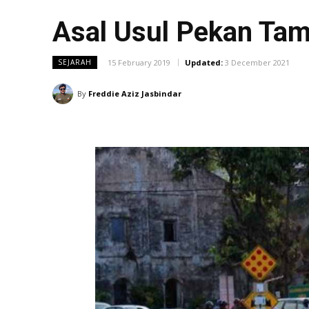
Asal Usul Pekan Ta
15 February 2019
Updated:
3 December 2021
SEJARAH
By
Freddie Aziz Jasbindar