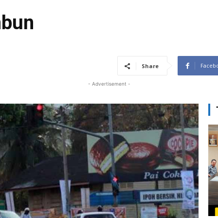
mbun
Faceb
Share
- Advertisement -