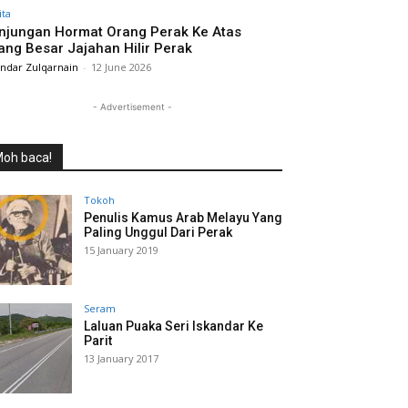
ita
njungan Hormat Orang Perak Ke Atas
ang Besar Jajahan Hilir Perak
andar Zulqarnain
-
12 June 2026
- Advertisement -
oh baca!
Tokoh
Penulis Kamus Arab Melayu Yang
Paling Unggul Dari Perak
15 January 2019
Seram
Laluan Puaka Seri Iskandar Ke
Parit
13 January 2017