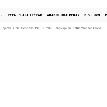
PETA JELAJAH PERAK
ARAS SUNGAI PERAK
BIO LINKS
P
hah Berbuka Puasa Bersama Rakyat di Behrang Stesen