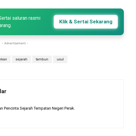
Sertai saluran rasmi
Klik & Sertai Sekarang
arang.
- Advertisement -
ekan
sejarah
tambun
usul
dar
 Pencinta Sejarah Tempatan Negeri Perak.