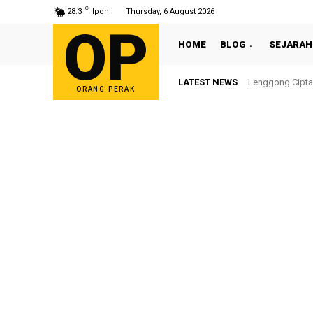
C
28.3
Ipoh
Thursday, 6 August 2026
OP
HOME
BLOG
SEJARAH
LATEST NEWS
Sultan Nazrin S
ORANG PERAK