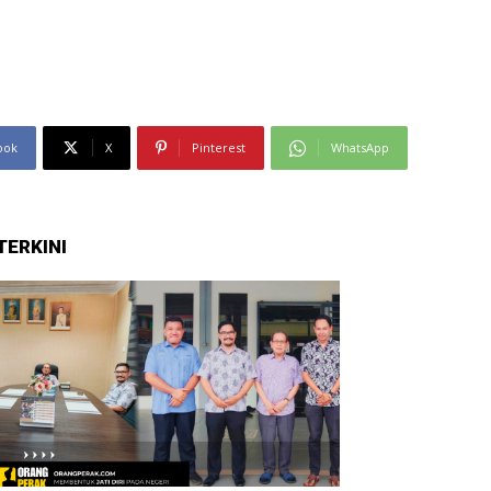
ook
X
Pinterest
WhatsApp
TERKINI