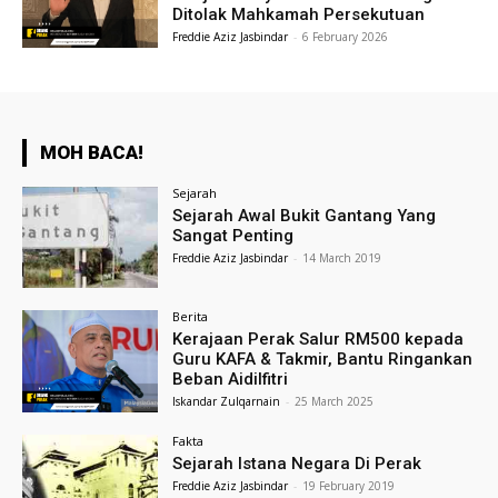
Ditolak Mahkamah Persekutuan
Freddie Aziz Jasbindar
-
6 February 2026
MOH BACA!
Sejarah
Sejarah Awal Bukit Gantang Yang
Sangat Penting
Freddie Aziz Jasbindar
-
14 March 2019
Berita
Kerajaan Perak Salur RM500 kepada
Guru KAFA & Takmir, Bantu Ringankan
Beban Aidilfitri
Iskandar Zulqarnain
-
25 March 2025
Fakta
Sejarah Istana Negara Di Perak
Freddie Aziz Jasbindar
-
19 February 2019