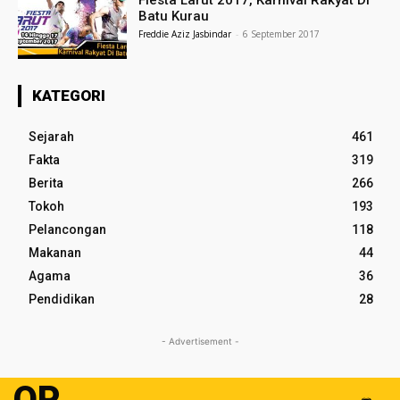
Fiesta Larut 2017, Karnival Rakyat Di
Batu Kurau
Freddie Aziz Jasbindar
-
6 September 2017
KATEGORI
Sejarah
461
Fakta
319
Berita
266
Tokoh
193
Pelancongan
118
Makanan
44
Agama
36
Pendidikan
28
- Advertisement -
OP