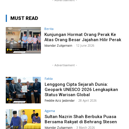
- Advertisement -
MUST READ
Berita
Kunjungan Hormat Orang Perak Ke
Atas Orang Besar Jajahan Hilir Perak
Iskandar Zulqarnain
-
12 June 2026
- Advertisement -
Fakta
Lenggong Cipta Sejarah Dunia:
Geopark UNESCO 2026 Lengkapkan
Status Warisan Global
Freddie Aziz Jasbindar
-
28 April 2026
Agama
Sultan Nazrin Shah Berbuka Puasa
Bersama Rakyat di Behrang Stesen
Iskandar Zulqarnain
-
3 March 2026