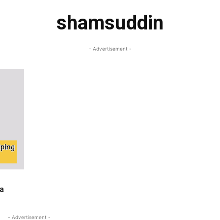
shamsuddin
- Advertisement -
a
- Advertisement -