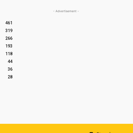
- Advertisement -
461
319
266
193
118
44
36
28