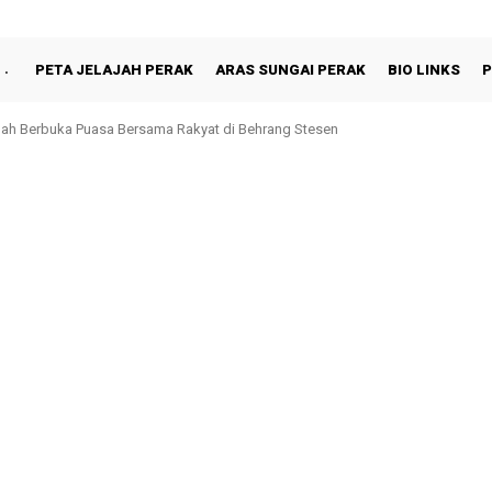
PETA JELAJAH PERAK
ARAS SUNGAI PERAK
BIO LINKS
P
h Berbuka Puasa Bersama Rakyat di Behrang Stesen
onoh, Perak Kekal Ke Penjara: Rayuan Akhir Paul Yong Ditolak Mahkamah Per