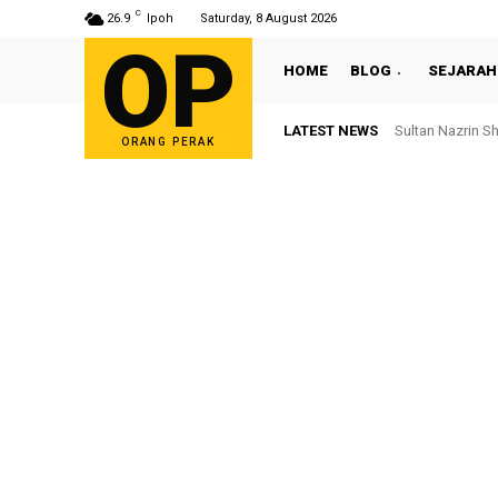
C
26.9
Ipoh
Saturday, 8 August 2026
OP
HOME
BLOG
SEJARAH
LATEST NEWS
Sultan Nazrin Sha
Bekas ADUN Tr
ORANG PERAK