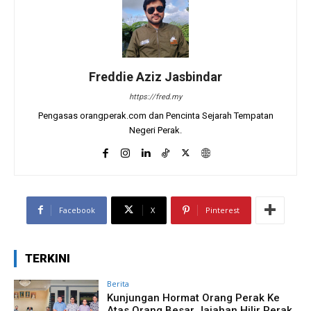
Freddie Aziz Jasbindar
https://fred.my
Pengasas orangperak.com dan Pencinta Sejarah Tempatan
Negeri Perak.
Facebook
X
Pinterest
TERKINI
Berita
Kunjungan Hormat Orang Perak Ke
Atas Orang Besar Jajahan Hilir Perak