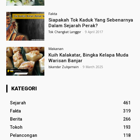
Fakta
Siapakah Tok Kaduk Yang Sebenarnya
Dalam Sejarah Perak?
Tok Changkat Langgor
-
9 April 2017
Makanan
Kuih Kalakatar, Bingka Kelapa Muda
Warisan Banjar
Iskandar Zulqarnain
-
9 March 2025
KATEGORI
Sejarah
461
Fakta
319
Berita
266
Tokoh
193
Pelancongan
118