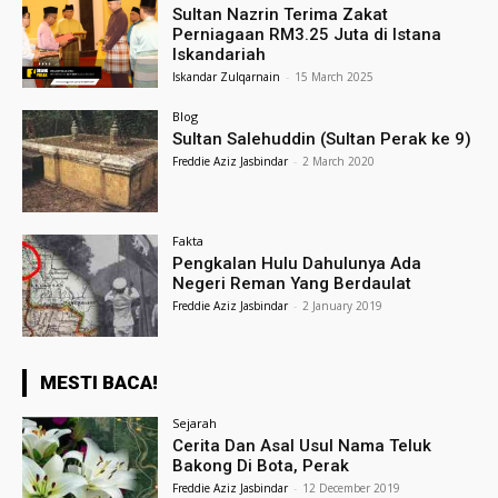
Sultan Nazrin Terima Zakat
Perniagaan RM3.25 Juta di Istana
Iskandariah
Iskandar Zulqarnain
-
15 March 2025
Blog
Sultan Salehuddin (Sultan Perak ke 9)
Freddie Aziz Jasbindar
-
2 March 2020
Fakta
Pengkalan Hulu Dahulunya Ada
Negeri Reman Yang Berdaulat
Freddie Aziz Jasbindar
-
2 January 2019
MESTI BACA!
Sejarah
Cerita Dan Asal Usul Nama Teluk
Bakong Di Bota, Perak
Freddie Aziz Jasbindar
-
12 December 2019