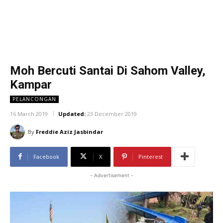
Moh Bercuti Santai Di Sahom Valley,
Kampar
PELANCONGAN
16 March 2019
Updated:
23 December 2019
By
Freddie Aziz Jasbindar
Facebook
X
Pinterest
- Advertisement -