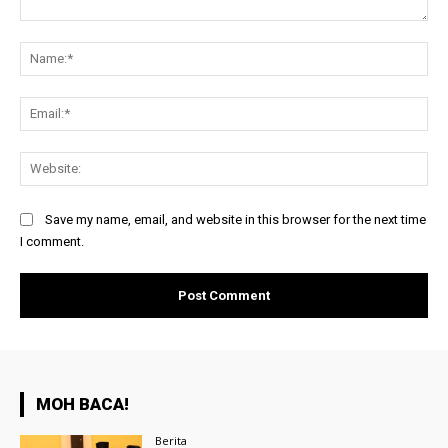
Comment:
Na
Ema
Web
Save my name, email, and website in this browser for the next time
I comment.
MOH BACA!
Berita