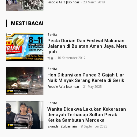
Freddie Aziz Jasbindar
-
23 March 2019
MESTI BACA!
Berita
Pesta Durian Dan Festival Makanan
Jalanan di Bulatan Aman Jaya, Meru
Ipoh
하늘
-
10 September 2017
Berita
Hon Dibunyikan Punca 3 Gajah Liar
Naik Minyak Serang Kereta di Gerik
Freddie Aziz Jasbindar
-
21 May 2025
Berita
Wanita Didakwa Lakukan Kekerasan
Jenayah Terhadap Sultan Perak
Ketika Sambutan Merdeka
Iskandar Zulqarnain
-
8 September 2025