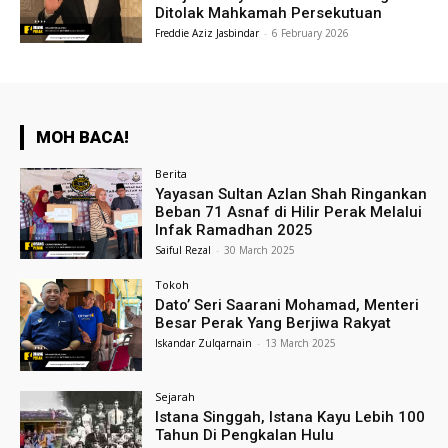
Ditolak Mahkamah Persekutuan
Freddie Aziz Jasbindar
-
6 February 2026
MOH BACA!
Berita
Yayasan Sultan Azlan Shah Ringankan
Beban 71 Asnaf di Hilir Perak Melalui
Infak Ramadhan 2025
Saiful Rezal
-
30 March 2025
Tokoh
Dato’ Seri Saarani Mohamad, Menteri
Besar Perak Yang Berjiwa Rakyat
Iskandar Zulqarnain
-
13 March 2025
Sejarah
Istana Singgah, Istana Kayu Lebih 100
Tahun Di Pengkalan Hulu