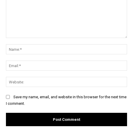
Comment:
Na
Ema
Web
Save my name, email, and website in this browser for the next time
I comment.