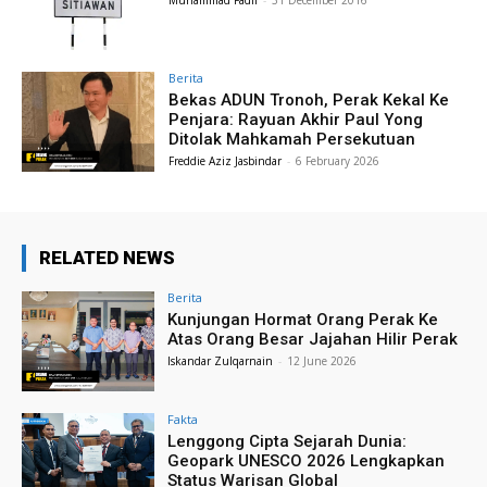
Muhammad Fadil
-
31 December 2016
Berita
Bekas ADUN Tronoh, Perak Kekal Ke
Penjara: Rayuan Akhir Paul Yong
Ditolak Mahkamah Persekutuan
Freddie Aziz Jasbindar
-
6 February 2026
RELATED NEWS
Berita
Kunjungan Hormat Orang Perak Ke
Atas Orang Besar Jajahan Hilir Perak
Iskandar Zulqarnain
-
12 June 2026
Fakta
Lenggong Cipta Sejarah Dunia:
Geopark UNESCO 2026 Lengkapkan
Status Warisan Global