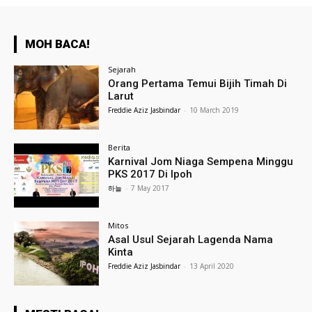
MOH BACA!
Sejarah
Orang Pertama Temui Bijih Timah Di
Larut
Freddie Aziz Jasbindar
-
10 March 2019
Berita
Karnival Jom Niaga Sempena Minggu
PKS 2017 Di Ipoh
하늘
-
7 May 2017
Mitos
Asal Usul Sejarah Lagenda Nama
Kinta
Freddie Aziz Jasbindar
-
13 April 2020