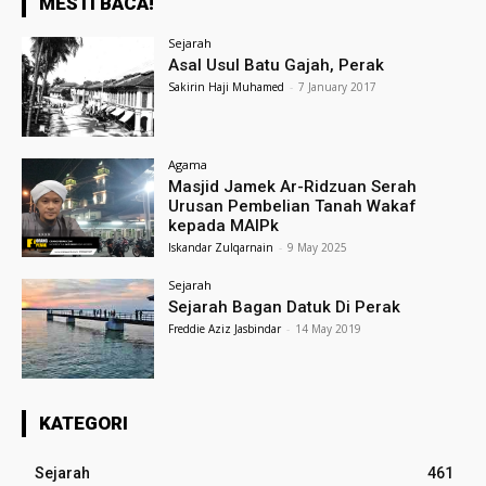
MESTI BACA!
Sejarah
Asal Usul Batu Gajah, Perak
Sakirin Haji Muhamed
-
7 January 2017
Agama
Masjid Jamek Ar-Ridzuan Serah
Urusan Pembelian Tanah Wakaf
kepada MAIPk
Iskandar Zulqarnain
-
9 May 2025
Sejarah
Sejarah Bagan Datuk Di Perak
Freddie Aziz Jasbindar
-
14 May 2019
KATEGORI
Sejarah
461