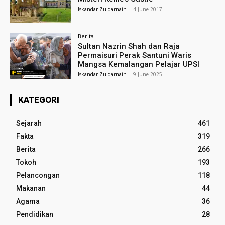
Iskandar Zulqarnain
-
4 June 2017
Berita
Sultan Nazrin Shah dan Raja
Permaisuri Perak Santuni Waris
Mangsa Kemalangan Pelajar UPSI
Iskandar Zulqarnain
-
9 June 2025
KATEGORI
Sejarah
461
Fakta
319
Berita
266
Tokoh
193
Pelancongan
118
Makanan
44
Agama
36
Pendidikan
28