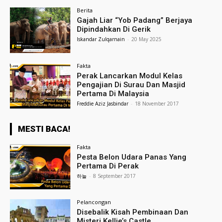
Berita
Gajah Liar “Yob Padang” Berjaya
Dipindahkan Di Gerik
Iskandar Zulqarnain
-
20 May 2025
Fakta
Perak Lancarkan Modul Kelas
Pengajian Di Surau Dan Masjid
Pertama Di Malaysia
Freddie Aziz Jasbindar
-
18 November 2017
MESTI BACA!
Fakta
Pesta Belon Udara Panas Yang
Pertama Di Perak
하늘
-
8 September 2017
Pelancongan
Disebalik Kisah Pembinaan Dan
Misteri Kellie’s Castle