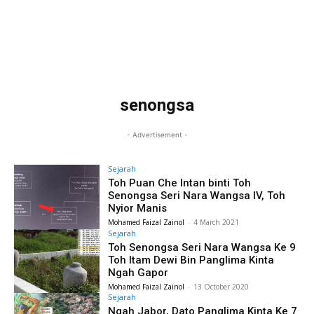
senongsa
- Advertisement -
Sejarah
Toh Puan Che Intan binti Toh
Senongsa Seri Nara Wangsa IV, Toh
Nyior Manis
Mohamed Faizal Zainol
-
4 March 2021
Sejarah
Toh Senongsa Seri Nara Wangsa Ke 9
Toh Itam Dewi Bin Panglima Kinta
Ngah Gapor
Mohamed Faizal Zainol
-
13 October 2020
Sejarah
Ngah Jabor, Dato Panglima Kinta Ke 7