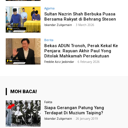
Agama
Sultan Nazrin Shah Berbuka Puasa
Bersama Rakyat di Behrang Stesen
Iskandar Zulqarnain
-
3 March 2026
Berita
Bekas ADUN Tronoh, Perak Kekal Ke
Penjara: Rayuan Akhir Paul Yong
Ditolak Mahkamah Persekutuan
Freddie Aziz Jasbindar
-
6 February 2026
MOH BACA!
Fakta
Siapa Gerangan Patung Yang
Terdapat Di Muzium Taiping?
Iskandar Zulqarnain
-
26 January 2019