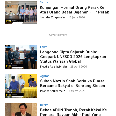
Berita
Kunjungan Hormat Orang Perak Ke
Atas Orang Besar Jajahan Hilir Perak
Iskandar Zulqarnain
-
12 June 2026
- Advertisement -
Fakta
Lenggong Cipta Sejarah Dunia:
Geopark UNESCO 2026 Lengkapkan
Status Warisan Global
Freddie Aziz Jasbindar
-
28 April 2026
Agama
Sultan Nazrin Shah Berbuka Puasa
Bersama Rakyat di Behrang Stesen
Iskandar Zulqarnain
-
3 March 2026
Berita
Bekas ADUN Tronoh, Perak Kekal Ke
Penjara: Rayuan Akhir Paul Yong