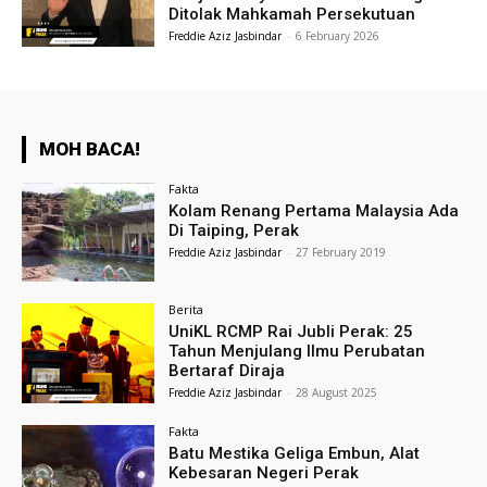
Ditolak Mahkamah Persekutuan
Freddie Aziz Jasbindar
-
6 February 2026
MOH BACA!
Fakta
Kolam Renang Pertama Malaysia Ada
Di Taiping, Perak
Freddie Aziz Jasbindar
-
27 February 2019
Berita
UniKL RCMP Rai Jubli Perak: 25
Tahun Menjulang Ilmu Perubatan
Bertaraf Diraja
Freddie Aziz Jasbindar
-
28 August 2025
Fakta
Batu Mestika Geliga Embun, Alat
Kebesaran Negeri Perak