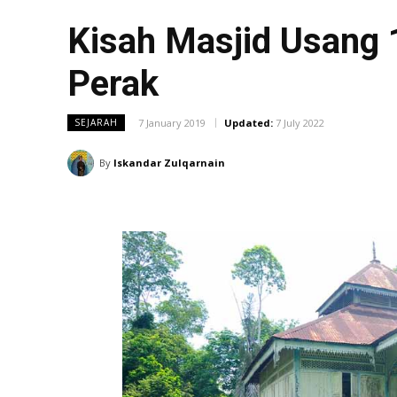
Kisah Masjid Usang 
Perak
7 January 2019
Updated:
7 July 2022
SEJARAH
By
Iskandar Zulqarnain