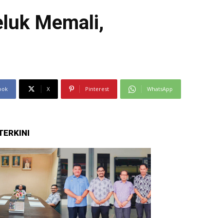
luk Memali,
ook
X
Pinterest
WhatsApp
TERKINI