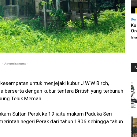
Ber
Ku
Or
Isk
- Advertisement -
M
rkesempatan untuk menjejaki kubur J.W.W Birch,
ma berserta dengan kubur tentera British yang terbunuh
ung Teluk Memali.
makam Sultan Perak ke 19 iaitu makam Paduka Seri
erintah negeri Perak dari tahun 1806 sehingga tahun