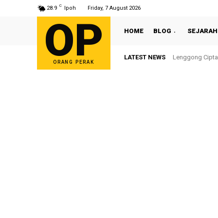
C
28.9
Ipoh
Friday, 7 August 2026
OP
HOME
BLOG
SEJARAH
LATEST NEWS
Sultan Nazrin S
ORANG PERAK