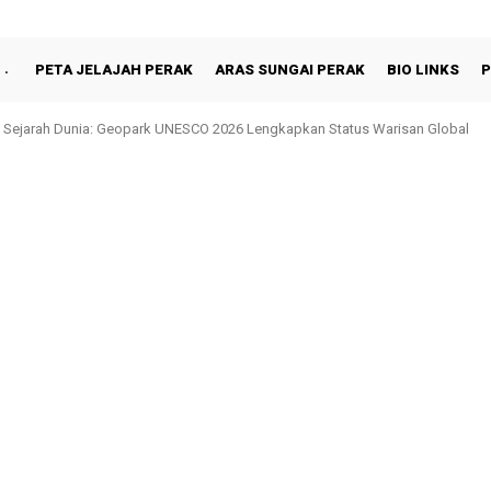
PETA JELAJAH PERAK
ARAS SUNGAI PERAK
BIO LINKS
P
hah Berbuka Puasa Bersama Rakyat di Behrang Stesen