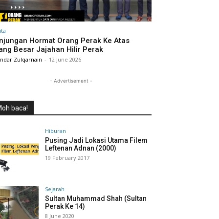
ita
njungan Hormat Orang Perak Ke Atas
ang Besar Jajahan Hilir Perak
andar Zulqarnain
-
12 June 2026
- Advertisement -
oh baca!
Hiburan
Pusing Jadi Lokasi Utama Filem
Leftenan Adnan (2000)
19 February 2017
Sejarah
Sultan Muhammad Shah (Sultan
Perak Ke 14)
8 June 2020