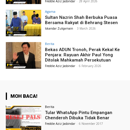
Freddie Aziz Jasbindar
-
28 April 2026
Agama
Sultan Nazrin Shah Berbuka Puasa
Bersama Rakyat di Behrang Stesen
Iskandar Zulqarnain
-
3 March 2026
Berita
Bekas ADUN Tronoh, Perak Kekal Ke
Penjara: Rayuan Akhir Paul Yong
Ditolak Mahkamah Persekutuan
Freddie Aziz Jasbindar
-
6 February 2026
MOH BACA!
Berita
Tular WhatsApp Pintu Empangan
Chenderoh Dibuka Tidak Benar
Freddie Aziz Jasbindar
-
6 November 2017