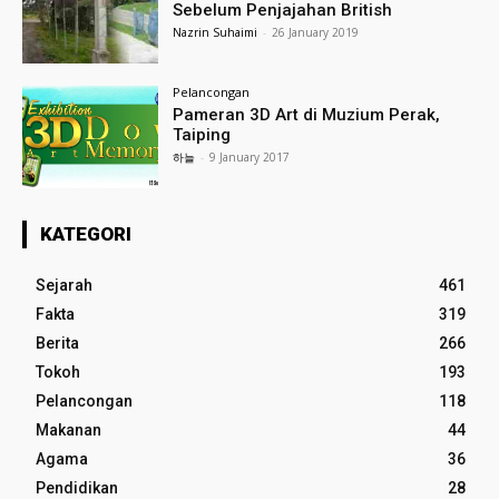
Sebelum Penjajahan British
Nazrin Suhaimi
-
26 January 2019
Pelancongan
Pameran 3D Art di Muzium Perak,
Taiping
하늘
-
9 January 2017
KATEGORI
Sejarah
461
Fakta
319
Berita
266
Tokoh
193
Pelancongan
118
Makanan
44
Agama
36
Pendidikan
28