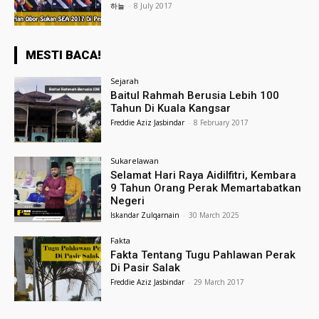
하늘
-
8 July 2017
MESTI BACA!
Sejarah
Baitul Rahmah Berusia Lebih 100
Tahun Di Kuala Kangsar
Freddie Aziz Jasbindar
-
8 February 2017
Sukarelawan
Selamat Hari Raya Aidilfitri, Kembara
9 Tahun Orang Perak Memartabatkan
Negeri
Iskandar Zulqarnain
-
30 March 2025
Fakta
Fakta Tentang Tugu Pahlawan Perak
Di Pasir Salak
Freddie Aziz Jasbindar
-
29 March 2017