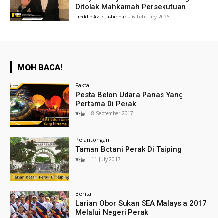
Ditolak Mahkamah Persekutuan
Freddie Aziz Jasbindar
-
6 February 2026
MOH BACA!
Fakta
Pesta Belon Udara Panas Yang
Pertama Di Perak
하늘
-
8 September 2017
Pelancongan
Taman Botani Perak Di Taiping
하늘
-
11 July 2017
Berita
Larian Obor Sukan SEA Malaysia 2017
Melalui Negeri Perak