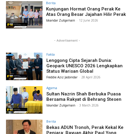
Berita
Kunjungan Hormat Orang Perak Ke
Atas Orang Besar Jajahan Hilir Perak
Iskandar Zulqarnain
-
12 June 2026
- Advertisement -
Fakta
Lenggong Cipta Sejarah Dunia:
Geopark UNESCO 2026 Lengkapkan
Status Warisan Global
Freddie Aziz Jasbindar
-
28 April 2026
Agama
Sultan Nazrin Shah Berbuka Puasa
Bersama Rakyat di Behrang Stesen
Iskandar Zulqarnain
-
3 March 2026
Berita
Bekas ADUN Tronoh, Perak Kekal Ke
Penjara: Rayuan Akhir Paul Yong