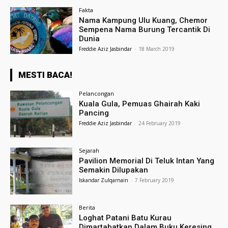
Fakta
Nama Kampung Ulu Kuang, Chemor
Sempena Nama Burung Tercantik Di
Dunia
Freddie Aziz Jasbindar
-
18 March 2019
MESTI BACA!
Pelancongan
Kuala Gula, Pemuas Ghairah Kaki
Pancing
Freddie Aziz Jasbindar
-
24 February 2019
Sejarah
Pavilion Memorial Di Teluk Intan Yang
Semakin Dilupakan
Iskandar Zulqarnain
-
7 February 2019
Berita
Loghat Patani Batu Kurau
Dimartabatkan Dalam Buku Keresing