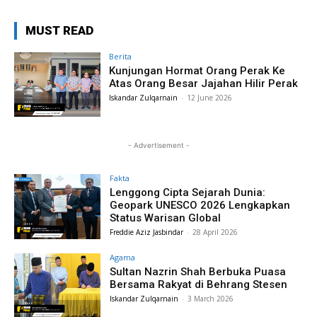
MUST READ
Berita
Kunjungan Hormat Orang Perak Ke
Atas Orang Besar Jajahan Hilir Perak
Iskandar Zulqarnain
-
12 June 2026
- Advertisement -
Fakta
Lenggong Cipta Sejarah Dunia:
Geopark UNESCO 2026 Lengkapkan
Status Warisan Global
Freddie Aziz Jasbindar
-
28 April 2026
Agama
Sultan Nazrin Shah Berbuka Puasa
Bersama Rakyat di Behrang Stesen
Iskandar Zulqarnain
-
3 March 2026