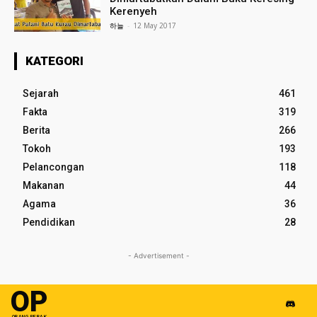
Kerenyeh
하늘
-
12 May 2017
KATEGORI
Sejarah
461
Fakta
319
Berita
266
Tokoh
193
Pelancongan
118
Makanan
44
Agama
36
Pendidikan
28
- Advertisement -
OP