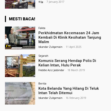
하늘
-
7 January 2017
MESTI BACA!
Fakta
Perkhidmatan Kecemasan 24 Jam
Kembali Di Klinik Kesihatan Tanjung
Malim
Iskandar Zulqarnain
-
11 April 2025
Sejarah
Komunis Serang Hendap Polis Di
Kelian Intan, Hulu Perak
Freddie Aziz Jasbindar
-
18 March 2019
Berita
Kota Belanda Yang Hilang Di Teluk
Intan Telah Ditemui
Iskandar Zulqarnain
-
16 February 2019