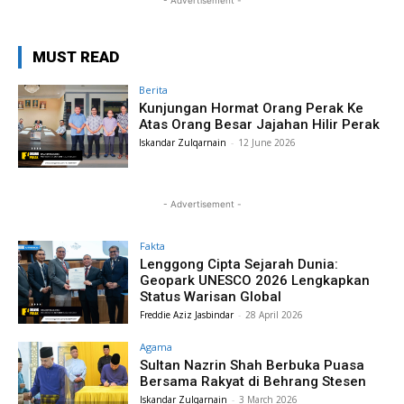
- Advertisement -
MUST READ
Berita
Kunjungan Hormat Orang Perak Ke
Atas Orang Besar Jajahan Hilir Perak
Iskandar Zulqarnain
-
12 June 2026
- Advertisement -
Fakta
Lenggong Cipta Sejarah Dunia:
Geopark UNESCO 2026 Lengkapkan
Status Warisan Global
Freddie Aziz Jasbindar
-
28 April 2026
Agama
Sultan Nazrin Shah Berbuka Puasa
Bersama Rakyat di Behrang Stesen
Iskandar Zulqarnain
-
3 March 2026