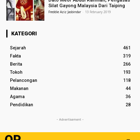
Dato Meor Abdul Rahman, Pengasas
Silat Gayong Malaysia Dari Taiping
Freddie Aziz Jasbindar
-
13 February 2019
KATEGORI
Sejarah
461
Fakta
319
Berita
266
Tokoh
193
Pelancongan
118
Makanan
44
Agama
36
Pendidikan
28
- Advertisement -
OP