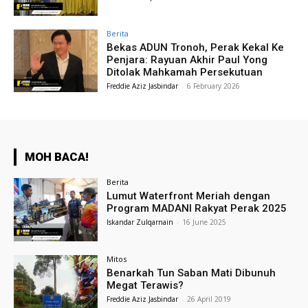
Berita
Bekas ADUN Tronoh, Perak Kekal Ke
Penjara: Rayuan Akhir Paul Yong
Ditolak Mahkamah Persekutuan
Freddie Aziz Jasbindar
-
6 February 2026
MOH BACA!
Berita
Lumut Waterfront Meriah dengan
Program MADANI Rakyat Perak 2025
Iskandar Zulqarnain
-
16 June 2025
Mitos
Benarkah Tun Saban Mati Dibunuh
Megat Terawis?
Freddie Aziz Jasbindar
-
26 April 2019