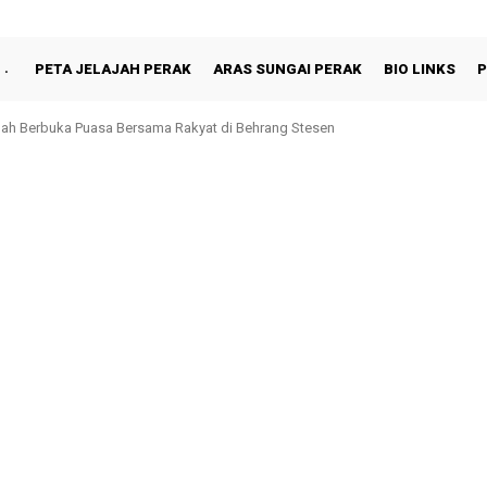
PETA JELAJAH PERAK
ARAS SUNGAI PERAK
BIO LINKS
P
hah Berbuka Puasa Bersama Rakyat di Behrang Stesen
Tronoh, Perak Kekal Ke Penjara: Rayuan Akhir Paul Yong Ditolak Mahkamah P