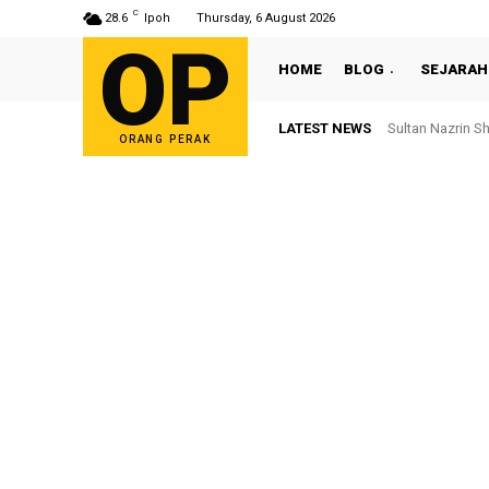
C
28.6
Ipoh
Thursday, 6 August 2026
OP
HOME
BLOG
SEJARAH
LATEST NEWS
Sultan Nazrin S
Bekas ADUN 
ORANG PERAK