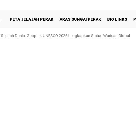
PETA JELAJAH PERAK
ARAS SUNGAI PERAK
BIO LINKS
P
 Sejarah Dunia: Geopark UNESCO 2026 Lengkapkan Status Warisan Global