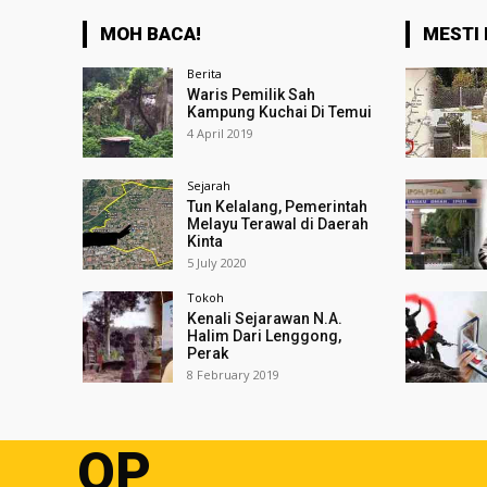
MOH BACA!
MESTI 
Berita
Waris Pemilik Sah
Kampung Kuchai Di Temui
4 April 2019
Sejarah
Tun Kelalang, Pemerintah
Melayu Terawal di Daerah
Kinta
5 July 2020
Tokoh
Kenali Sejarawan N.A.
Halim Dari Lenggong,
Perak
8 February 2019
OP