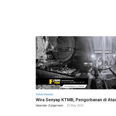
Sukarelawan
Wira Senyap KTMB, Pengorbanan di Atas
Iskandar Zulqarnain
-
23 May 2025