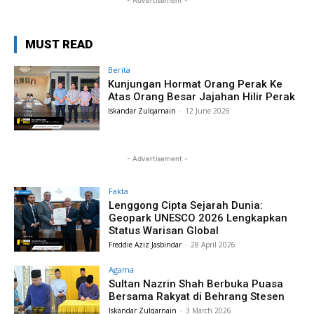
- Advertisement -
MUST READ
Berita
Kunjungan Hormat Orang Perak Ke
Atas Orang Besar Jajahan Hilir Perak
Iskandar Zulqarnain
-
12 June 2026
- Advertisement -
Fakta
Lenggong Cipta Sejarah Dunia:
Geopark UNESCO 2026 Lengkapkan
Status Warisan Global
Freddie Aziz Jasbindar
-
28 April 2026
Agama
Sultan Nazrin Shah Berbuka Puasa
Bersama Rakyat di Behrang Stesen
Iskandar Zulqarnain
-
3 March 2026