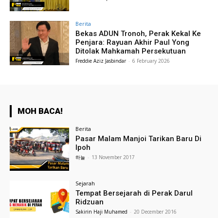
Berita
Bekas ADUN Tronoh, Perak Kekal Ke
Penjara: Rayuan Akhir Paul Yong
Ditolak Mahkamah Persekutuan
Freddie Aziz Jasbindar
-
6 February 2026
MOH BACA!
Berita
Pasar Malam Manjoi Tarikan Baru Di
Ipoh
하늘
-
13 November 2017
Sejarah
Tempat Bersejarah di Perak Darul
Ridzuan
Sakirin Haji Muhamed
-
20 December 2016