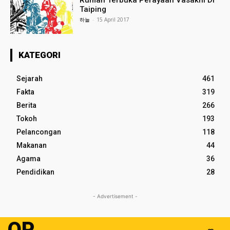
Rumah Terbuka Perayaan Vasakhi Di
Taiping
하늘
-
15 April 2017
KATEGORI
Sejarah
461
Fakta
319
Berita
266
Tokoh
193
Pelancongan
118
Makanan
44
Agama
36
Pendidikan
28
- Advertisement -
OP