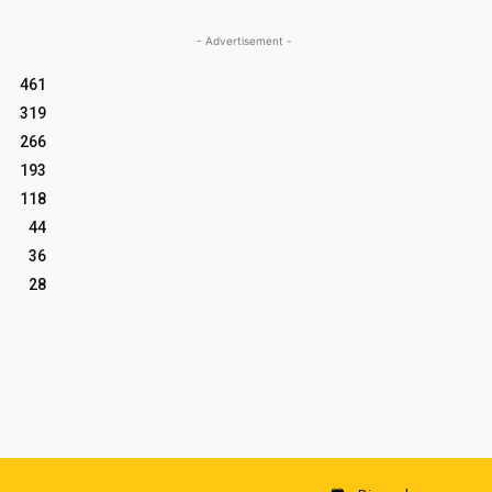
- Advertisement -
461
319
266
193
118
44
36
28