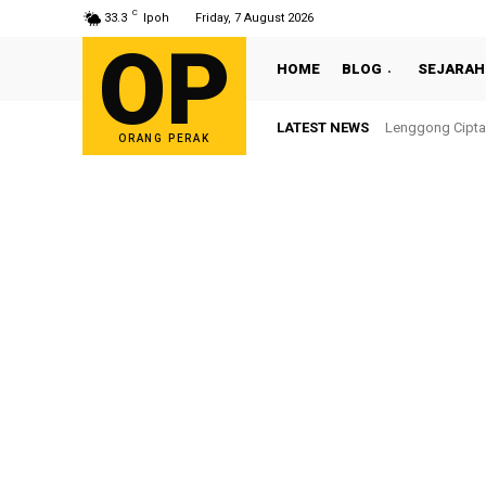
C
33.3
Ipoh
Friday, 7 August 2026
OP
HOME
BLOG
SEJARAH
LATEST NEWS
Lenggong Cipta 
Sultan Nazrin
ORANG PERAK