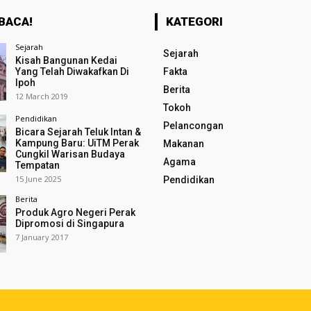
BACA!
KATEGORI
Sejarah
Sejarah
Kisah Bangunan Kedai
Yang Telah Diwakafkan Di
Fakta
Ipoh
Berita
12 March 2019
Tokoh
Pendidikan
Pelancongan
Bicara Sejarah Teluk Intan &
Kampung Baru: UiTM Perak
Makanan
Cungkil Warisan Budaya
Agama
Tempatan
15 June 2025
Pendidikan
Berita
Produk Agro Negeri Perak
Dipromosi di Singapura
7 January 2017