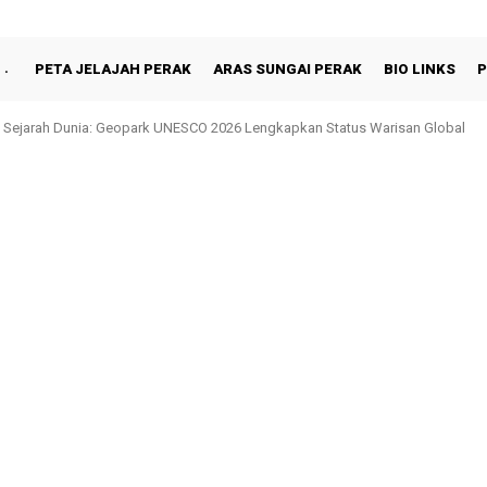
PETA JELAJAH PERAK
ARAS SUNGAI PERAK
BIO LINKS
P
Sejarah Dunia: Geopark UNESCO 2026 Lengkapkan Status Warisan Global
 Shah Berbuka Puasa Bersama Rakyat di Behrang Stesen