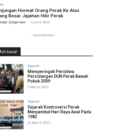
ita
njungan Hormat Orang Perak Ke Atas
ang Besar Jajahan Hilir Perak
andar Zulqarnain
-
12 June 2026
- Advertisement -
oh baca!
Sejarah
Memperingati Peristiwa
Persidangan DUN Perak Bawah
Pokok 2009
3 March 2025
Sejarah
Sejarah Kontroversi Perak
Menyambut Hari Raya Awal Pada
1982
26 March 2025