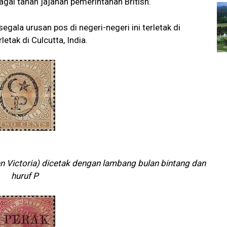
gai tanah jajahan pemerintahan British.
gala urusan pos di negeri-negeri ini terletak di
etak di Culcutta, India.
n Victoria) dicetak dengan lambang bulan bintang dan
huruf P