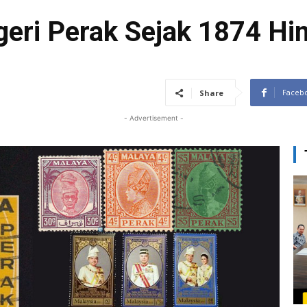
geri Perak Sejak 1874 Hi
Faceb
Share
- Advertisement -