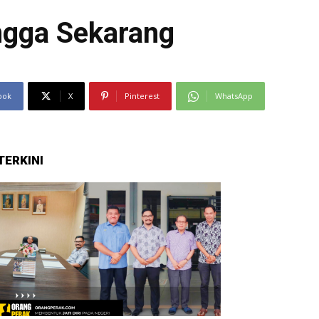
ngga Sekarang
ook
X
Pinterest
WhatsApp
TERKINI