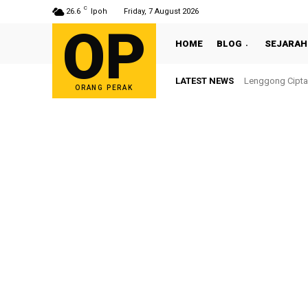
C
26.6
Ipoh
Friday, 7 August 2026
OP
HOME
BLOG
SEJARAH
LATEST NEWS
Sultan Nazrin S
ORANG PERAK