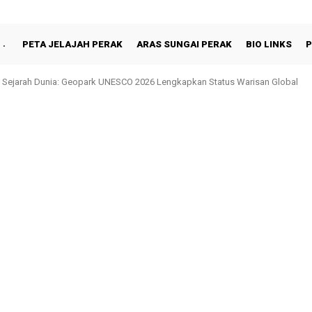
PETA JELAJAH PERAK
ARAS SUNGAI PERAK
BIO LINKS
P
hah Berbuka Puasa Bersama Rakyat di Behrang Stesen