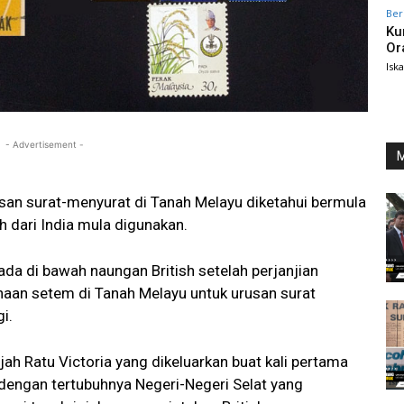
Ber
Ku
Or
Isk
- Advertisement -
M
san surat-menyurat di Tanah Melayu diketahui bermula
sh dari India mula digunakan.
ada di bawah naungan British setelah perjanjian
naan setem di Tanah Melayu untuk urusan surat
i.
jah Ratu Victoria yang dikeluarkan buat kali pertama
 dengan tertubuhnya Negeri-Negeri Selat yang