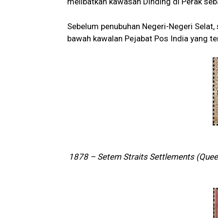
melibatkan kawasan Dinding di Perak seba
Sebelum penubuhan Negeri-Negeri Selat, se
bawah kawalan Pejabat Pos India yang terl
1878 – Setem Straits Settlements (Quee