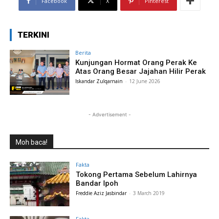
Facebook
X
Pinterest
TERKINI
Berita
Kunjungan Hormat Orang Perak Ke
Atas Orang Besar Jajahan Hilir Perak
Iskandar Zulqarnain
-
12 June 2026
- Advertisement -
Moh baca!
Fakta
Tokong Pertama Sebelum Lahirnya
Bandar Ipoh
Freddie Aziz Jasbindar
-
3 March 2019
Fakta