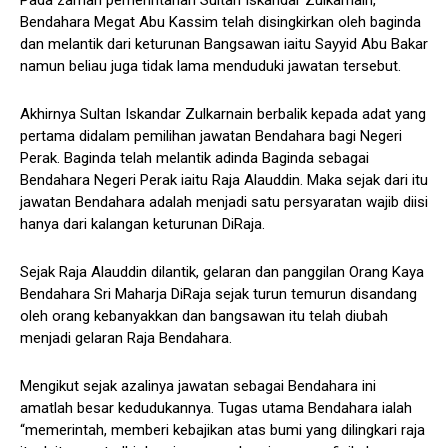
Pada zaman pemerintahan Sultan Iskandar Zulkarnain,
Bendahara Megat Abu Kassim telah disingkirkan oleh baginda
dan melantik dari keturunan Bangsawan iaitu Sayyid Abu Bakar
namun beliau juga tidak lama menduduki jawatan tersebut.
Akhirnya Sultan Iskandar Zulkarnain berbalik kepada adat yang
pertama didalam pemilihan jawatan Bendahara bagi Negeri
Perak. Baginda telah melantik adinda Baginda sebagai
Bendahara Negeri Perak iaitu Raja Alauddin. Maka sejak dari itu
jawatan Bendahara adalah menjadi satu persyaratan wajib diisi
hanya dari kalangan keturunan DiRaja.
Sejak Raja Alauddin dilantik, gelaran dan panggilan Orang Kaya
Bendahara Sri Maharja DiRaja sejak turun temurun disandang
oleh orang kebanyakkan dan bangsawan itu telah diubah
menjadi gelaran Raja Bendahara.
Mengikut sejak azalinya jawatan sebagai Bendahara ini
amatlah besar kedudukannya. Tugas utama Bendahara ialah
“memerintah, memberi kebajikan atas bumi yang dilingkari raja