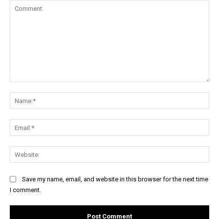
Comment:
Na
Ema
Web
Save my name, email, and website in this browser for the next time
I comment.