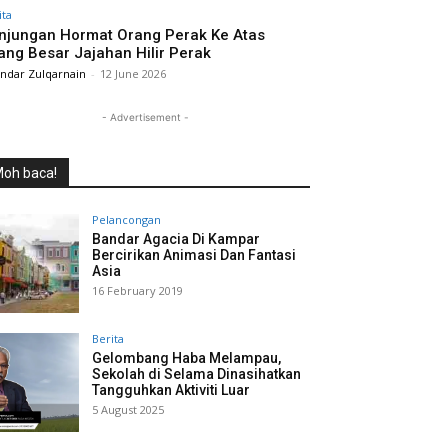
ita
njungan Hormat Orang Perak Ke Atas
ang Besar Jajahan Hilir Perak
andar Zulqarnain
-
12 June 2026
- Advertisement -
oh baca!
Pelancongan
Bandar Agacia Di Kampar
Bercirikan Animasi Dan Fantasi
Asia
16 February 2019
Berita
Gelombang Haba Melampau,
Sekolah di Selama Dinasihatkan
Tangguhkan Aktiviti Luar
5 August 2025