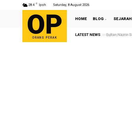
C
28.4
Ipoh
Saturday, 8 August 2026
OP
HOME
BLOG
SEJARAH
LATEST NEWS
Sultan Nazrin S
ORANG PERAK