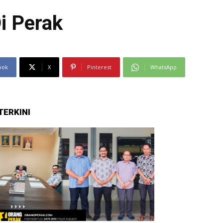
i Perak
ook
X
Pinterest
WhatsApp
TERKINI