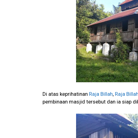
Di atas keprihatinan
Raja Billah
,
Raja Billa
pembinaan masjid tersebut dan ia siap d