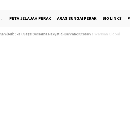
PETA JELAJAH PERAK
ARAS SUNGAI PERAK
BIO LINKS
P
hah Berbuka Puasa Bersama Rakyat di Behrang Stesen