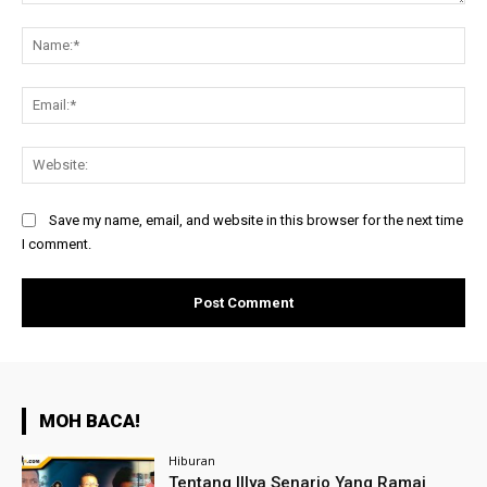
Comment:
Na
Ema
Web
Save my name, email, and website in this browser for the next time
I comment.
MOH BACA!
Hiburan
Tentang Illya Senario Yang Ramai