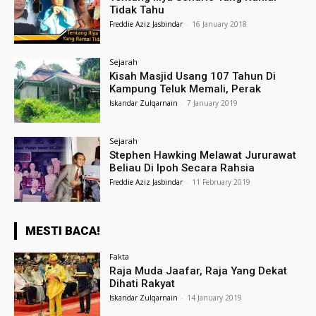
Tidak Tahu
Freddie Aziz Jasbindar
-
16 January 2018
Sejarah
Kisah Masjid Usang 107 Tahun Di
Kampung Teluk Memali, Perak
Iskandar Zulqarnain
-
7 January 2019
Sejarah
Stephen Hawking Melawat Jururawat
Beliau Di Ipoh Secara Rahsia
Freddie Aziz Jasbindar
-
11 February 2019
MESTI BACA!
Fakta
Raja Muda Jaafar, Raja Yang Dekat
Dihati Rakyat
Iskandar Zulqarnain
-
14 January 2019