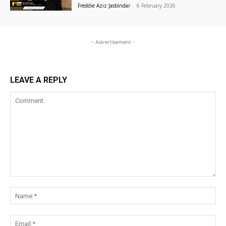
Freddie Aziz Jasbindar
-
6 February 2026
- Advertisement -
LEAVE A REPLY
Comment:
Na
Ema