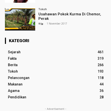
Tokoh
Usahawan Pokok Kurma Di Chemor,
Perak
하늘
-
1 November 2017
KATEGORI
Sejarah
461
Fakta
319
Berita
266
Tokoh
193
Pelancongan
118
Makanan
44
Agama
36
Pendidikan
28
- Advertisement -