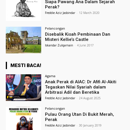
Siapa Pawang Ana Dalam Sejarah
Perak?
Freddie Aziz Jasbindar
-
12 March 2020
Pelancongan
Disebalik Kisah Pembinaan Dan
Misteri Kellie’s Castle
Iskandar Zulqarnain
-
4 June 2017
MESTI BACA!
Agama
Anak Perak di AIAC: Dr Afifi Al-Akiti
Tegaskan Nilai Syariah dalam
Arbitrasi Adil dan Beretika
Freddie Aziz Jasbindar
-
24 August 2025
Pelancongan
Pulau Orang Utan Di Bukit Merah,
Perak
Freddie Aziz Jasbindar
-
30 January 2019