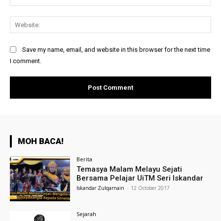
Web
Save my name, email, and website in this browser for the next time
I comment.
MOH BACA!
Berita
Temasya Malam Melayu Sejati
Bersama Pelajar UiTM Seri Iskandar
Iskandar Zulqarnain
-
12 October 2017
Sejarah