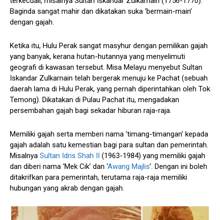
terkecuali, misalnya Sultan Iskandar Zulkarnain (1756-1770).
Baginda sangat mahir dan dikatakan suka ‘bermain-main’
dengan gajah.
Ketika itu, Hulu Perak sangat masyhur dengan pemilikan gajah
yang banyak, kerana hutan-hutannya yang menyelimuti
geografi di kawasan tersebut. Misa Melayu menyebut Sultan
Iskandar Zulkarnain telah bergerak menuju ke Pachat (sebuah
daerah lama di Hulu Perak, yang pernah diperintahkan oleh Tok
Temong). Dikatakan di Pulau Pachat itu, mengadakan
persembahan gajah bagi sekadar hiburan raja-raja.
Memiliki gajah serta memberi nama ‘timang-timangan’ kepada
gajah adalah satu kemestian bagi para sultan dan pemerintah.
Misalnya
Sultan Idris Shah II
(1963-1984) yang memiliki gajah
dan diberi nama ‘Mek Cik’ dan ‘
Awang Majlis
’. Dengan ini boleh
ditakrifkan para pemerintah, terutama raja-raja memiliki
hubungan yang akrab dengan gajah.