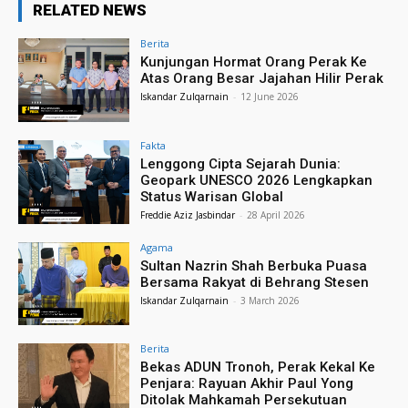
RELATED NEWS
Berita
Kunjungan Hormat Orang Perak Ke
Atas Orang Besar Jajahan Hilir Perak
Iskandar Zulqarnain
-
12 June 2026
Fakta
Lenggong Cipta Sejarah Dunia:
Geopark UNESCO 2026 Lengkapkan
Status Warisan Global
Freddie Aziz Jasbindar
-
28 April 2026
Agama
Sultan Nazrin Shah Berbuka Puasa
Bersama Rakyat di Behrang Stesen
Iskandar Zulqarnain
-
3 March 2026
Berita
Bekas ADUN Tronoh, Perak Kekal Ke
Penjara: Rayuan Akhir Paul Yong
Ditolak Mahkamah Persekutuan