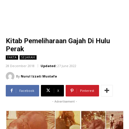
Kitab Pemeliharaan Gajah Di Hulu
Perak
FAKTA
SEJARAH
28 December 2018
Updated:
27 June 2022
By
Nurul Izzati Mustafa
Facebook
X
Pinterest
- Advertisement -