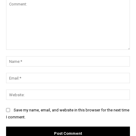
Comment:
Na
Ema
Web
Save my name, email, and website in this browser for the next time
I comment.