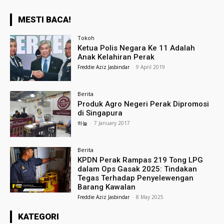
MESTI BACA!
Tokoh
Ketua Polis Negara Ke 11 Adalah
Anak Kelahiran Perak
Freddie Aziz Jasbindar
-
9 April 2019
Berita
Produk Agro Negeri Perak Dipromosi
di Singapura
하늘
-
7 January 2017
Berita
KPDN Perak Rampas 219 Tong LPG
dalam Ops Gasak 2025: Tindakan
Tegas Terhadap Penyelewengan
Barang Kawalan
Freddie Aziz Jasbindar
-
8 May 2025
KATEGORI