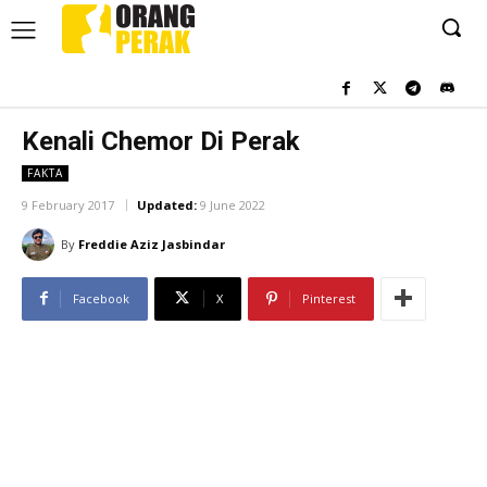
Kenali Chemor Di Perak
FAKTA
9 February 2017
Updated:
9 June 2022
By
Freddie Aziz Jasbindar
Facebook
X
Pinterest