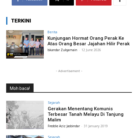
TERKINI
Berita
Kunjungan Hormat Orang Perak Ke
Atas Orang Besar Jajahan Hilir Perak
Iskandar Zulqarnain
-
12 June 2026
- Advertisement -
Moh baca!
Sejarah
Gerakan Menentang Komunis
Terbesar Tanah Melayu Di Tanjung
Malim
Freddie Aziz Jasbindar
-
31 January 2019
Sejarah