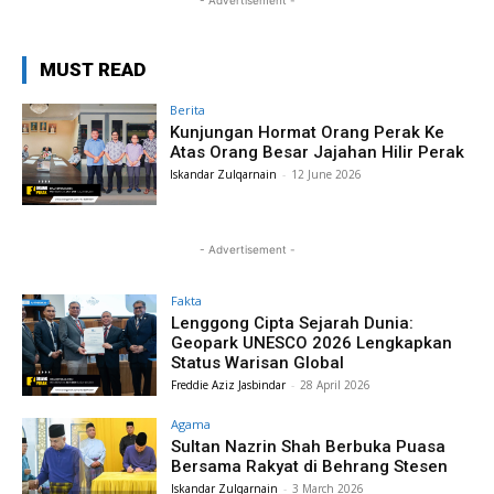
- Advertisement -
MUST READ
Berita
Kunjungan Hormat Orang Perak Ke
Atas Orang Besar Jajahan Hilir Perak
Iskandar Zulqarnain
-
12 June 2026
- Advertisement -
Fakta
Lenggong Cipta Sejarah Dunia:
Geopark UNESCO 2026 Lengkapkan
Status Warisan Global
Freddie Aziz Jasbindar
-
28 April 2026
Agama
Sultan Nazrin Shah Berbuka Puasa
Bersama Rakyat di Behrang Stesen
Iskandar Zulqarnain
-
3 March 2026