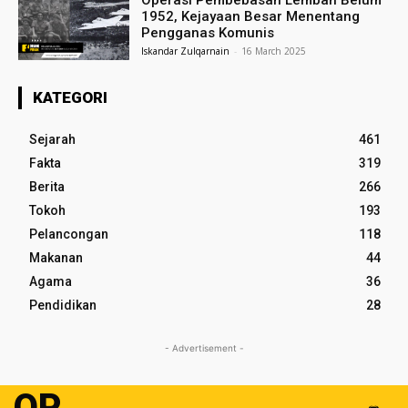
Operasi Pembebasan Lembah Belum
1952, Kejayaan Besar Menentang
Pengganas Komunis
Iskandar Zulqarnain
-
16 March 2025
KATEGORI
Sejarah
461
Fakta
319
Berita
266
Tokoh
193
Pelancongan
118
Makanan
44
Agama
36
Pendidikan
28
- Advertisement -
OP