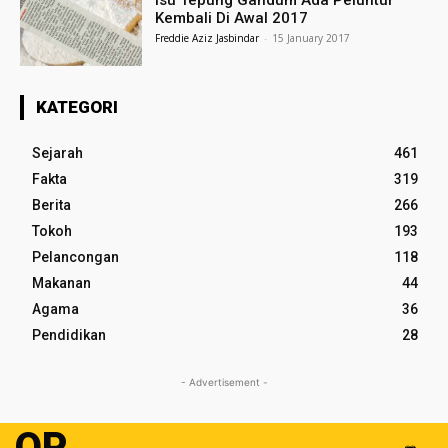
Isu Tepung Gandum Ada Peluntur
Kembali Di Awal 2017
Freddie Aziz Jasbindar
-
15 January 2017
KATEGORI
Sejarah
461
Fakta
319
Berita
266
Tokoh
193
Pelancongan
118
Makanan
44
Agama
36
Pendidikan
28
- Advertisement -
OP