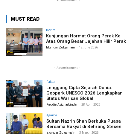
- Advertisement -
MUST READ
Berita
Kunjungan Hormat Orang Perak Ke
Atas Orang Besar Jajahan Hilir Perak
Iskandar Zulqarnain
-
12 June 2026
- Advertisement -
Fakta
Lenggong Cipta Sejarah Dunia:
Geopark UNESCO 2026 Lengkapkan
Status Warisan Global
Freddie Aziz Jasbindar
-
28 April 2026
Agama
Sultan Nazrin Shah Berbuka Puasa
Bersama Rakyat di Behrang Stesen
Iskandar Zulqarnain
-
3 March 2026