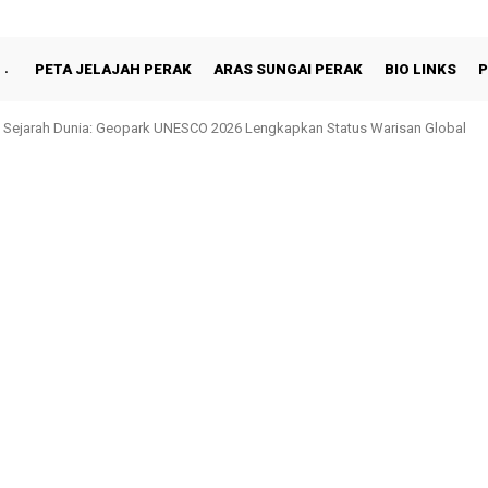
PETA JELAJAH PERAK
ARAS SUNGAI PERAK
BIO LINKS
P
 Sejarah Dunia: Geopark UNESCO 2026 Lengkapkan Status Warisan Global