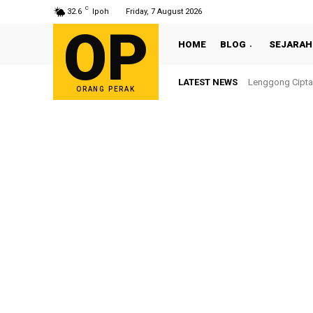
C
32.6
Ipoh
Friday, 7 August 2026
OP
HOME
BLOG
SEJARAH
LATEST NEWS
Lenggong Cipta
ORANG PERAK