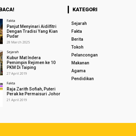
BACA!
KATEGORI
Fakta
Sejarah
Panjut Menyinari Aidilfitri
Dengan Tradisi Yang Kian
Fakta
Pudar
Berita
28 March 2025
Tokoh
Sejarah
Pelancongan
Kubur Mat Indera
Pemimpin Rejimen ke 10
Makanan
PKM Di Taiping
Agama
27 April 2019
Pendidikan
Fakta
Raja Zarith Sofiah, Puteri
Perak ke Permaisuri Johor
21 April 2019