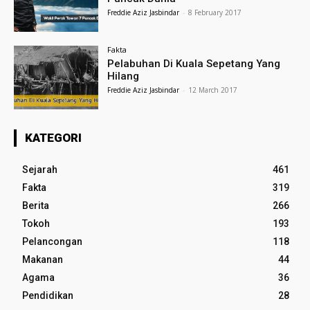
Freddie Aziz Jasbindar
-
8 February 2017
Fakta
Pelabuhan Di Kuala Sepetang Yang
Hilang
Freddie Aziz Jasbindar
-
12 March 2017
KATEGORI
Sejarah
461
Fakta
319
Berita
266
Tokoh
193
Pelancongan
118
Makanan
44
Agama
36
Pendidikan
28