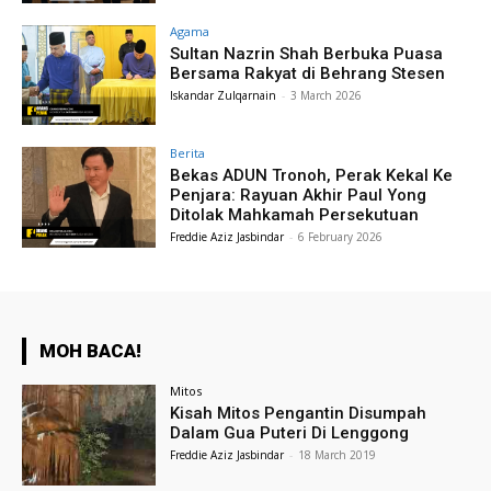
Agama
Sultan Nazrin Shah Berbuka Puasa
Bersama Rakyat di Behrang Stesen
Iskandar Zulqarnain
-
3 March 2026
Berita
Bekas ADUN Tronoh, Perak Kekal Ke
Penjara: Rayuan Akhir Paul Yong
Ditolak Mahkamah Persekutuan
Freddie Aziz Jasbindar
-
6 February 2026
MOH BACA!
Mitos
Kisah Mitos Pengantin Disumpah
Dalam Gua Puteri Di Lenggong
Freddie Aziz Jasbindar
-
18 March 2019