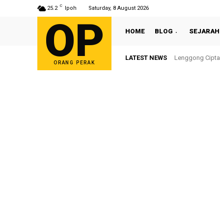
C
25.2
Ipoh
Saturday, 8 August 2026
OP
HOME
BLOG
SEJARAH
LATEST NEWS
Lenggong Cipta
ORANG PERAK