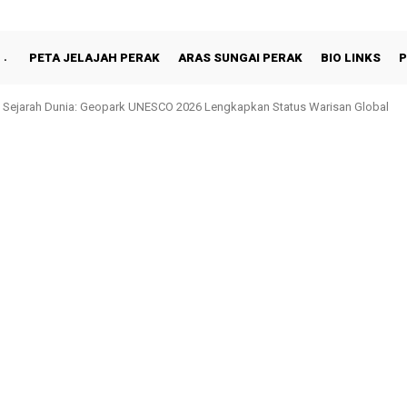
PETA JELAJAH PERAK
ARAS SUNGAI PERAK
BIO LINKS
P
 Sejarah Dunia: Geopark UNESCO 2026 Lengkapkan Status Warisan Global