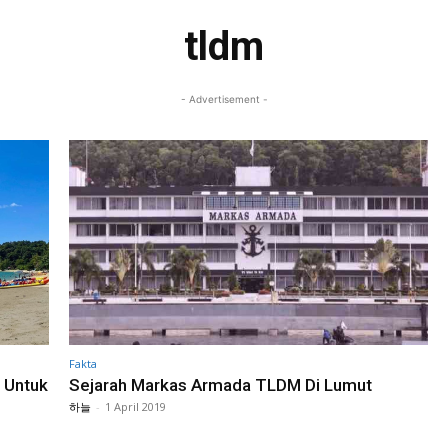
tldm
- Advertisement -
Fakta
 Untuk
Sejarah Markas Armada TLDM Di Lumut
하늘
-
1 April 2019