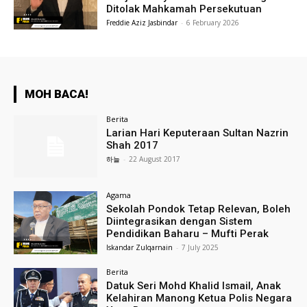
Ditolak Mahkamah Persekutuan
Freddie Aziz Jasbindar
-
6 February 2026
MOH BACA!
Berita
Larian Hari Keputeraan Sultan Nazrin
Shah 2017
하늘
-
22 August 2017
Agama
Sekolah Pondok Tetap Relevan, Boleh
Diintegrasikan dengan Sistem
Pendidikan Baharu – Mufti Perak
Iskandar Zulqarnain
-
7 July 2025
Berita
Datuk Seri Mohd Khalid Ismail, Anak
Kelahiran Manong Ketua Polis Negara