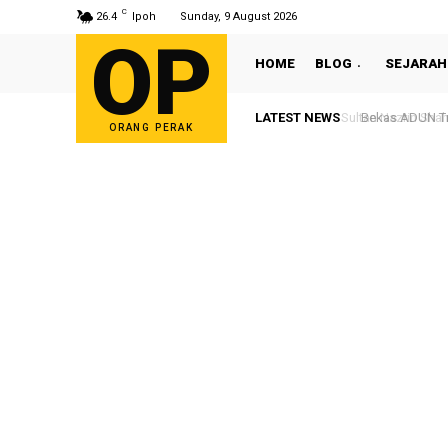
C
26.4
Ipoh
Sunday, 9 August 2026
OP
HOME
BLOG
SEJARAH
LATEST NEWS
Sultan Nazrin Shah
Bekas ADUN Tron
ORANG PERAK