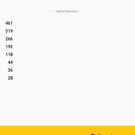
- Advertisement -
461
319
266
193
118
44
36
28