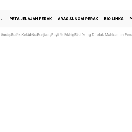
PETA JELAJAH PERAK
ARAS SUNGAI PERAK
BIO LINKS
P
 Berbuka Puasa Bersama Rakyat di Behrang Stesen
oh, Perak Kekal Ke Penjara: Rayuan Akhir Paul Yong Ditolak Mahkamah Pers