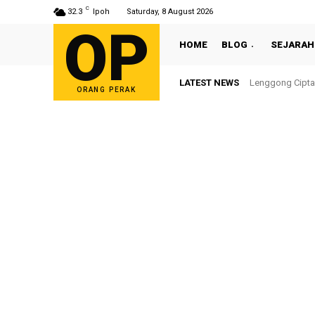
C
32.3
Ipoh
Saturday, 8 August 2026
OP
HOME
BLOG
SEJARAH
LATEST NEWS
Lenggong Cipta
ORANG PERAK