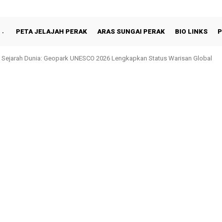
PETA JELAJAH PERAK
ARAS SUNGAI PERAK
BIO LINKS
P
 Sejarah Dunia: Geopark UNESCO 2026 Lengkapkan Status Warisan Global