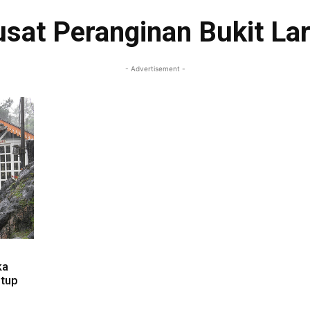
sat Peranginan Bukit La
- Advertisement -
ka
utup