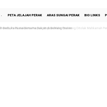
PETA JELAJAH PERAK
ARAS SUNGAI PERAK
BIO LINKS
P
 Berbuka Puasa Bersama Rakyat di Behrang Stesen
noh, Perak Kekal Ke Penjara: Rayuan Akhir Paul Yong Ditolak Mahkamah Pers