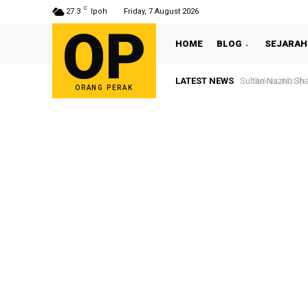
C
27.3
Ipoh
Friday, 7 August 2026
OP
HOME
BLOG
SEJARAH
LATEST NEWS
Sultan Nazrin Shah
Bekas ADUN Tro
ORANG PERAK