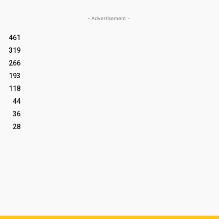
- Advertisement -
461
319
266
193
118
44
36
28