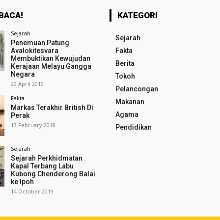
BACA!
KATEGORI
Sejarah
Sejarah
Penemuan Patung
Avalokitesvara
Fakta
Membuktikan Kewujudan
Berita
Kerajaan Melayu Gangga
Negara
Tokoh
29 April 2019
Pelancongan
Fakta
Makanan
Markas Terakhir British Di
Agama
Perak
13 February 2019
Pendidikan
Sejarah
Sejarah Perkhidmatan
Kapal Terbang Labu
Kubong Chenderong Balai
ke Ipoh
14 October 2019