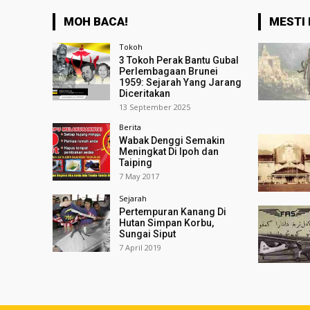
MOH BACA!
MESTI 
Tokoh
3 Tokoh Perak Bantu Gubal
Perlembagaan Brunei
1959: Sejarah Yang Jarang
Diceritakan
13 September 2025
Berita
Wabak Denggi Semakin
Meningkat Di Ipoh dan
Taiping
7 May 2017
Sejarah
Pertempuran Kanang Di
Hutan Simpan Korbu,
Sungai Siput
7 April 2019