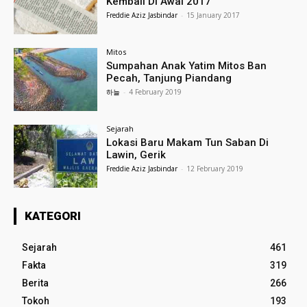
Kembali Di Awal 2017
Freddie Aziz Jasbindar
-
15 January 2017
Mitos
Sumpahan Anak Yatim Mitos Ban
Pecah, Tanjung Piandang
하늘
-
4 February 2019
Sejarah
Lokasi Baru Makam Tun Saban Di
Lawin, Gerik
Freddie Aziz Jasbindar
-
12 February 2019
KATEGORI
Sejarah
461
Fakta
319
Berita
266
Tokoh
193