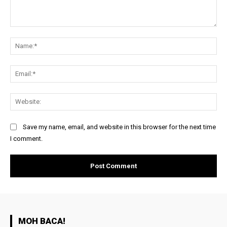
Comment:
Na
Ema
Web
Save my name, email, and website in this browser for the next time
I comment.
MOH BACA!