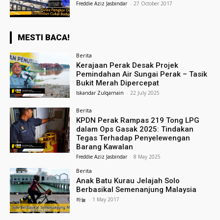
Freddie Aziz Jasbindar
-
27 October 2017
MESTI BACA!
Berita
Kerajaan Perak Desak Projek
Pemindahan Air Sungai Perak – Tasik
Bukit Merah Dipercepat
Iskandar Zulqarnain
-
22 July 2025
Berita
KPDN Perak Rampas 219 Tong LPG
dalam Ops Gasak 2025: Tindakan
Tegas Terhadap Penyelewengan
Barang Kawalan
Freddie Aziz Jasbindar
-
8 May 2025
Berita
Anak Batu Kurau Jelajah Solo
Berbasikal Semenanjung Malaysia
하늘
-
1 May 2017