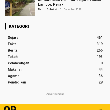
Ketahui Asal Usul Dan Sejarah Mukim
Lambor, Perak
Nazrin Suhaimi
-
31 December 2018
KATEGORI
Sejarah
461
Fakta
319
Berita
266
Tokoh
193
Pelancongan
118
Makanan
44
Agama
36
Pendidikan
28
- Advertisement -
OP