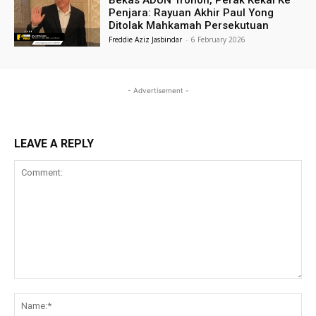
Bekas ADUN Tronoh, Perak Kekal Ke
Penjara: Rayuan Akhir Paul Yong
Ditolak Mahkamah Persekutuan
Freddie Aziz Jasbindar
-
6 February 2026
- Advertisement -
LEAVE A REPLY
Comment:
Na