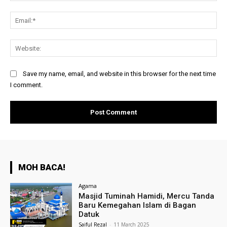
Ema
Web
Save my name, email, and website in this browser for the next time
I comment.
MOH BACA!
Agama
Masjid Tuminah Hamidi, Mercu Tanda
Baru Kemegahan Islam di Bagan
Datuk
Saiful Rezal
-
11 March 2025