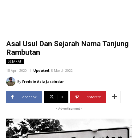
Asal Usul Dan Sejarah Nama Tanjung
Rambutan
SEJARAH
15 April 2020
Updated:
8 March 2022
By
Freddie Aziz Jasbindar
Facebook
X
Pinterest
- Advertisement -