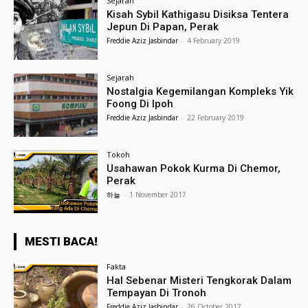
Sejarah
Kisah Sybil Kathigasu Disiksa Tentera
Jepun Di Papan, Perak
Freddie Aziz Jasbindar
-
4 February 2019
Sejarah
Nostalgia Kegemilangan Kompleks Yik
Foong Di Ipoh
Freddie Aziz Jasbindar
-
22 February 2019
Tokoh
Usahawan Pokok Kurma Di Chemor,
Perak
하늘
-
1 November 2017
MESTI BACA!
Fakta
Hal Sebenar Misteri Tengkorak Dalam
Tempayan Di Tronoh
Freddie Aziz Jasbindar
-
26 October 2017