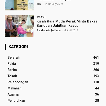
하늘
-
14 January 2019
Sejarah
Kisah Raja Muda Perak Minta Bekas
Banduan Jahitkan Kasut
Freddie Aziz Jasbindar
-
4 April 2019
KATEGORI
Sejarah
461
Fakta
319
Berita
266
Tokoh
193
Pelancongan
118
Makanan
44
Agama
36
Pendidikan
28