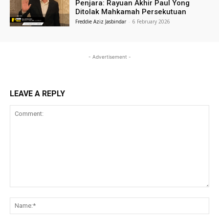
Penjara: Rayuan Akhir Paul Yong
Ditolak Mahkamah Persekutuan
Freddie Aziz Jasbindar
-
6 February 2026
- Advertisement -
LEAVE A REPLY
Comment:
Na