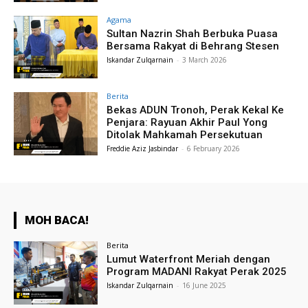
Agama
Sultan Nazrin Shah Berbuka Puasa
Bersama Rakyat di Behrang Stesen
Iskandar Zulqarnain
-
3 March 2026
Berita
Bekas ADUN Tronoh, Perak Kekal Ke
Penjara: Rayuan Akhir Paul Yong
Ditolak Mahkamah Persekutuan
Freddie Aziz Jasbindar
-
6 February 2026
MOH BACA!
Berita
Lumut Waterfront Meriah dengan
Program MADANI Rakyat Perak 2025
Iskandar Zulqarnain
-
16 June 2025