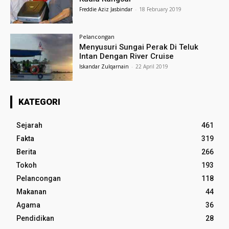
Freddie Aziz Jasbindar
-
18 February 2019
Pelancongan
Menyusuri Sungai Perak Di Teluk
Intan Dengan River Cruise
Iskandar Zulqarnain
-
22 April 2019
KATEGORI
Sejarah
461
Fakta
319
Berita
266
Tokoh
193
Pelancongan
118
Makanan
44
Agama
36
Pendidikan
28