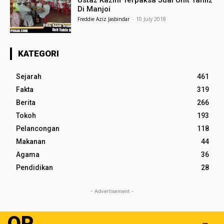
Ustaz Kazim Terpaksa Jual Unit Tahfiz
Di Manjoi
Freddie Aziz Jasbindar
-
10 July 2018
KATEGORI
Sejarah
461
Fakta
319
Berita
266
Tokoh
193
Pelancongan
118
Makanan
44
Agama
36
Pendidikan
28
- Advertisement -
OP