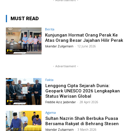
- Advertisement -
MUST READ
Berita
Kunjungan Hormat Orang Perak Ke
Atas Orang Besar Jajahan Hilir Perak
Iskandar Zulqarnain
-
12 June 2026
- Advertisement -
Fakta
Lenggong Cipta Sejarah Dunia:
Geopark UNESCO 2026 Lengkapkan
Status Warisan Global
Freddie Aziz Jasbindar
-
28 April 2026
Agama
Sultan Nazrin Shah Berbuka Puasa
Bersama Rakyat di Behrang Stesen
Iskandar Zulqarnain
-
3 March 2026