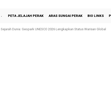
PETA JELAJAH PERAK
ARAS SUNGAI PERAK
BIO LINKS
P
 Sejarah Dunia: Geopark UNESCO 2026 Lengkapkan Status Warisan Global