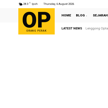
C
28.3
Ipoh
Thursday, 6 August 2026
OP
HOME
BLOG
SEJARAH
LATEST NEWS
Lenggong Cipta
ORANG PERAK