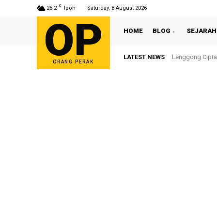
C
25.2
Ipoh
Saturday, 8 August 2026
OP
HOME
BLOG
SEJARAH
LATEST NEWS
Lenggong Cipta
ORANG PERAK