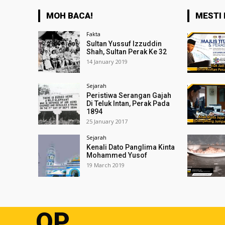
MOH BACA!
MESTI 
Fakta
Sultan Yussuf Izzuddin
Shah, Sultan Perak Ke 32
14 January 2019
Sejarah
Peristiwa Serangan Gajah
Di Teluk Intan, Perak Pada
1894
25 January 2017
Sejarah
Kenali Dato Panglima Kinta
Mohammed Yusof
19 March 2019
OP