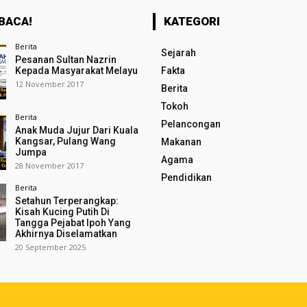
BACA!
KATEGORI
Berita
Sejarah
Pesanan Sultan Nazrin
Kepada Masyarakat Melayu
Fakta
12 November 2017
Berita
Tokoh
Berita
Pelancongan
Anak Muda Jujur Dari Kuala
Kangsar, Pulang Wang
Makanan
Jumpa
Agama
28 November 2017
Pendidikan
Berita
Setahun Terperangkap:
Kisah Kucing Putih Di
Tangga Pejabat Ipoh Yang
Akhirnya Diselamatkan
20 September 2025